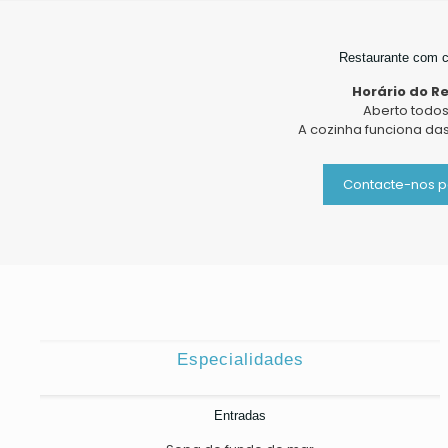
Restaurante com c
Horário do R
Aberto todos
A cozinha funciona das 
Contacte-nos p
Especialidades
Entradas